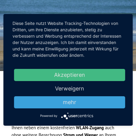
Diese Seite nutzt Website Tracking-Technologien von
Dritten, um ihre Dienste anzubieten, stetig zu
verbessern und Werbung entsprechend der Interessen
der Nutzer anzuzeigen. Ich bin damit einverstanden
und kann meine Einwilligung jederzeit mit Wirkung für
die Zukunft widerrufen oder ändern.
Akzeptieren
Fahrradverleih
Verweigern
MIT DEM RAD RUND UM DIE MARINA
mehr
Powered by
SERVICE schreiben wir bei uns groß. Daher bieten wir
Ihnen neben einem kostenfreien
WLAN-Zugang
auch
ohne weitere Berechnung
Strom und Wasser
an Ihrem