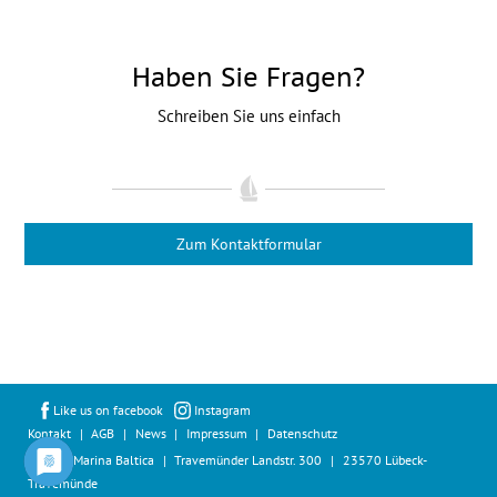
Haben Sie Fragen?
Schreiben Sie uns einfach
Zum Kontaktformular
Like us on facebook
Instagram
Kontakt
AGB
News
Impressum
Datenschutz
©2026 Marina Baltica
Travemünder Landstr. 300
23570 Lübeck-
Travemünde